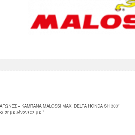
MALOSSI
MAXI
DELTA
HONDA
SH
300
ποσότητα
 ΣΙΑΓΩΝΕΣ + ΚΑΜΠΑΝΑ MALOSSI MAXI DELTA HONDA SH 300”
ία σημειώνονται με
*