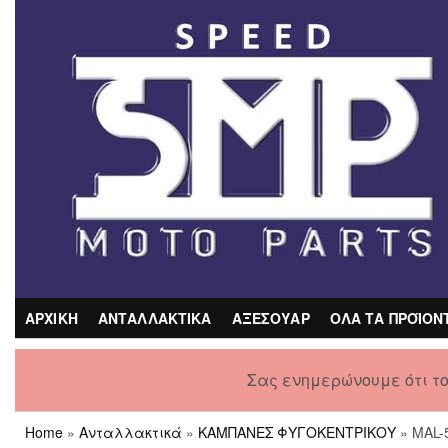
Skip
to
the
content
ΑΡΧΙΚΗ
ΑΝΤΑΛΛΑΚΤΙΚΑ
ΑΞΕΣΟΥΑΡ
ΟΛΑ ΤΑ ΠΡΟΪΟΝ
Σας ενημερώνουμε ότι τ
Home
»
Ανταλλακτικά
»
ΚΑΜΠΑΝΕΣ ΦΥΓΟΚΕΝΤΡΙΚΟΥ
» MAL-