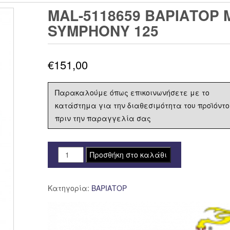
MAL-5118659 ΒΑΡΙΑΤΟΡ 
SYMPHONY 125
€
151,00
Παρακαλούμε όπως επικοινωνήσετε με το
κατάστημα για την διαθεσιμότητα του προϊόντο
πριν την παραγγελία σας
MAL-
Προσθήκη στο καλάθι
5118659
ΒΑΡΙΑΤΟΡ
Κατηγορία:
ΒΑΡΙΑΤΟΡ
MALOSSI
MULTIVAR
2000
SYM