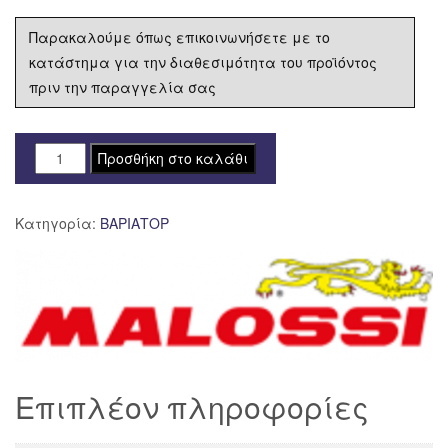
Παρακαλούμε όπως επικοινωνήσετε με το
κατάστημα για την διαθεσιμότητα του προϊόντος
πριν την παραγγελία σας
MAL-
Προσθήκη στο καλάθι
5118058
ΒΑΡΙΑΤΟΡ
Κατηγορία:
ΒΑΡΙΑΤΟΡ
MALOSSI
MULTIVAR
2000
MHR
KYMCO
AK550
ποσότητα
Επιπλέον πληροφορίες