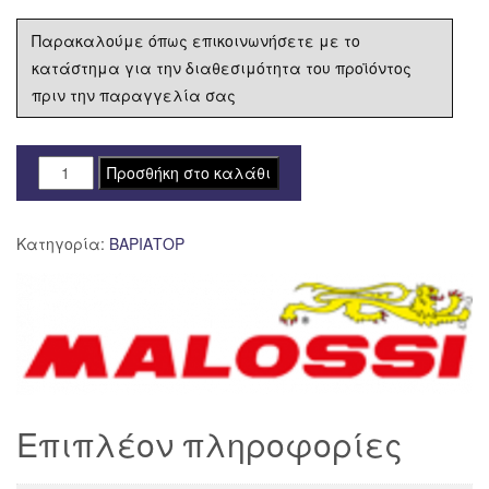
Παρακαλούμε όπως επικοινωνήσετε με το
κατάστημα για την διαθεσιμότητα του προϊόντος
πριν την παραγγελία σας
MAL-
Προσθήκη στο καλάθι
5113603
ΒΑΡΙΑΤΟΡ
Κατηγορία:
ΒΑΡΙΑΤΟΡ
MALOSSI
MULTIVAR
2000
YAMAHA
AEROX
4T
ποσότητα
Επιπλέον πληροφορίες