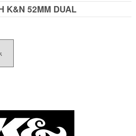
Η K&N 52MM DUAL
ς