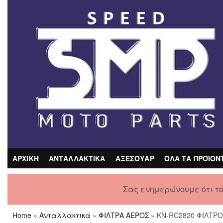
Skip
to
the
content
ΑΡΧΙΚΗ
ΑΝΤΑΛΛΑΚΤΙΚΑ
ΑΞΕΣΟΥΑΡ
ΟΛΑ ΤΑ ΠΡΟΪΟΝ
Σας ενημερώνουμε ότι τ
Home
»
Ανταλλακτικά
»
ΦΙΛΤΡΑ ΑΕΡΟΣ
» KN-RC2820 ΦΙΛΤΡ