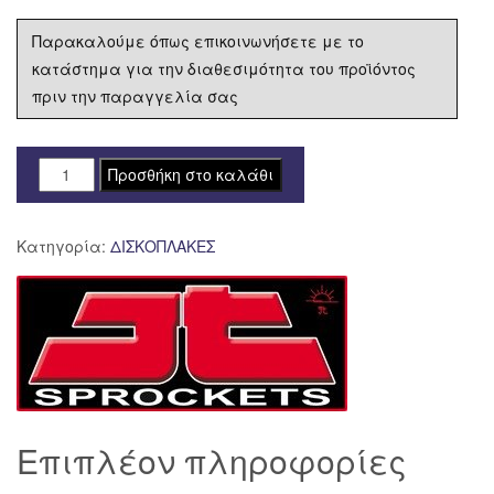
Παρακαλούμε όπως επικοινωνήσετε με το
κατάστημα για την διαθεσιμότητα του προϊόντος
πριν την παραγγελία σας
JTD1115SC01
Προσθήκη στο καλάθι
JT
ΔΙΣΚΟΠΛΑΚΑ
Κατηγορία:
ΔΙΣΚΟΠΛΑΚΕΣ
ΟΠΙΣΘ
HONDA
CRF
250
/
450
'02-
'19
Επιπλέον πληροφορίες
ποσότητα