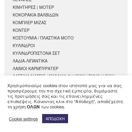
ΚΙΝΗΤΗΡΕΣ | ΜΟΤΕΡ
ΚΟΚΟΡΑΚΙΑ ΒΑΛΒΙΔΩΝ
ΚΟΜΠΛΕΡ ΜΙΖΑΣ
ΚΟΝΤΕΡ
ΚΟΣΤΟΥΜΙΑ / ΠΛΑΣΤΙΚΑ ΜΟΤΟ
ΚΥΛΙΝΔΡΟΙ
ΚΥΛΙΝΔΡΟΠΙΣΤΟΝΑ ΣΕΤ
ΛΑΔΙΑ-ΛΙΠΑΝΤΙΚΑ
ΛΑΙΜΟΙ ΚΑΡΜΠΥΡΑΤΕΡ
ΛΑΣΤΙΧΑ ΜΑΣΠΙΕ / ΠΑΤΑΚΙΑ ΟΔΗΓΟΥ / ΣΥΝΟΔΗΓΟΥ
ΛΑΣΤΙΧΑ ΤΑΜΠΟΥΡΟΥ (ΣΥΝΕΜΠΛΟΚ)
Χρησιμοποιούμε cookies στον ιστότοπό μας για να σας
προσφέρουμε την πιο σχετική εμπειρία, θυμόμαστε
ΛΕΒΙΕΔΕΣ ΤΑΧΥΤΗΤΩΝ
τις προτιμήσεις σας και τις επανειλημμένες
ΜΑΝΕΤΕΣ
επισκέψεις. Κάνοντας κλικ στο "Αποδοχή", αποδέχεστε
τη χρήση
των cookies.
ΟΛΩΝ
ΜΑΝΙΒΕΛΕΣ
ΜΑΡΣΠΙΕ ΟΔΗΓΟΥ
Cookie settings
ΑΠΟΔΟΧΗ
ΜΑΣΚΕΣ ΦΑΝΑΡΙΟΥ
ΜΙΖΕΣ