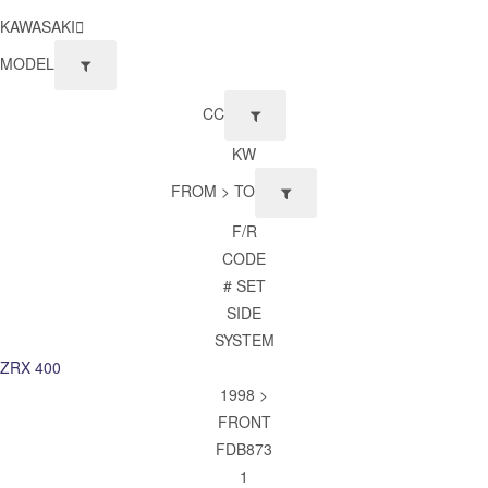
KAWASAKI
MODEL
CC
KW
FROM > TO
F/R
CODE
# SET
SIDE
SYSTEM
ZRX 400
1998 >
FRONT
FDB873
1