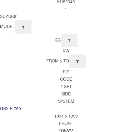
FDB2049
1
SUZUKI
MODEL
CC
KW
FROM > TO
F/R
CODE
# SET
SIDE
SYSTEM
GSX-R 750
1994 > 1999
FRONT
FDB873