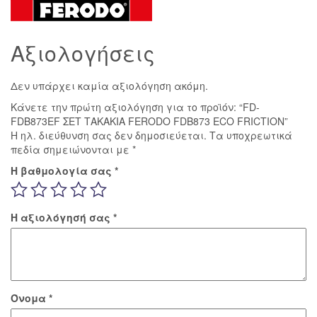
FERODO
FDB873
ECO
Αξιολογήσεις
FRICTION
ποσότητα
Δεν υπάρχει καμία αξιολόγηση ακόμη.
Κάνετε την πρώτη αξιολόγηση για το προϊόν: “FD-
FDB873EF ΣΕΤ ΤΑΚΑΚΙΑ FERODO FDB873 ECO FRICTION”
Η ηλ. διεύθυνση σας δεν δημοσιεύεται.
Τα υποχρεωτικά
πεδία σημειώνονται με
*
Η βαθμολογία σας
*
Η αξιολόγησή σας
*
Όνομα
*