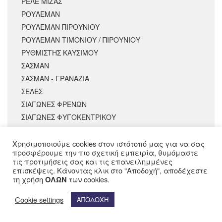
ΡΕΛΕ ΜΙΖΑΣ
ΡΟΥΛΕΜΑΝ
ΡΟΥΛΕΜΑΝ ΠΙΡΟΥΝΙΟΥ
ΡΟΥΛΕΜΑΝ ΤΙΜΟΝΙΟΥ / ΠΙΡΟΥΝΙΟΥ
ΡΥΘΜΙΣΤΗΣ ΚΑΥΣΙΜΟΥ
ΣΑΣΜΑΝ
ΣΑΣΜΑΝ - ΓΡΑΝΑΖΙΑ
ΣΕΛΕΣ
ΣΙΑΓΩΝΕΣ ΦΡΕΝΩΝ
ΣΙΑΓΩΝΕΣ ΦΥΓΟΚΕΝΤΡΙΚΟΥ
ΣΤΑΝΤ ΚΕΝΤΡΙΚΑ
ΣΤΑΝΤ ΠΛΑΪΝΑ
Χρησιμοποιούμε cookies στον ιστότοπό μας για να σας
προσφέρουμε την πιο σχετική εμπειρία, θυμόμαστε
ΣΤΑΥΡΟΙ ΠΙΡΟΥΝΙΟΥ / ΤΙΜΟΝΙΟΥ
τις προτιμήσεις σας και τις επανειλημμένες
ΣΤΡΟΦΑΛΟΣ
επισκέψεις. Κάνοντας κλικ στο "Αποδοχή", αποδέχεστε
τη χρήση
των cookies.
ΟΛΩΝ
ΣΥΜΠΛΕΚΤΕΣ ΚΙΤ
ΣΥΣΤΗΜΑ ΠΕΔΗΣΗΣ
Cookie settings
ΑΠΟΔΟΧΗ
ΣΩΜΑ ΨΕΚΑΣΜΟΥ
ΤΑΚΑΚΙΑ ΜΟΤΟ