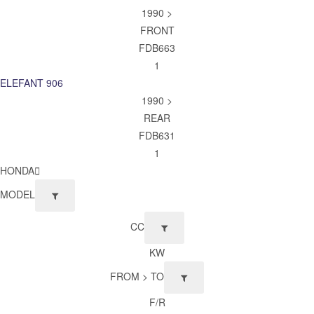
1990 >
FRONT
FDB663
1
ELEFANT 906
1990 >
REAR
FDB631
1
HONDA
MODEL
CC
KW
FROM > TO
F/R