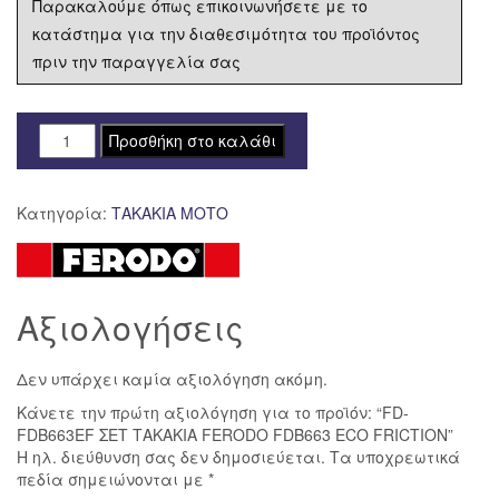
Παρακαλούμε όπως επικοινωνήσετε με το
κατάστημα για την διαθεσιμότητα του προϊόντος
πριν την παραγγελία σας
FD-
Προσθήκη στο καλάθι
FDB663EF
ΣΕΤ
Κατηγορία:
ΤΑΚΑΚΙΑ ΜΟΤΟ
ΤΑΚΑΚΙΑ
FERODO
FDB663
ECO
Αξιολογήσεις
FRICTION
ποσότητα
Δεν υπάρχει καμία αξιολόγηση ακόμη.
Κάνετε την πρώτη αξιολόγηση για το προϊόν: “FD-
FDB663EF ΣΕΤ ΤΑΚΑΚΙΑ FERODO FDB663 ECO FRICTION”
Η ηλ. διεύθυνση σας δεν δημοσιεύεται.
Τα υποχρεωτικά
πεδία σημειώνονται με
*