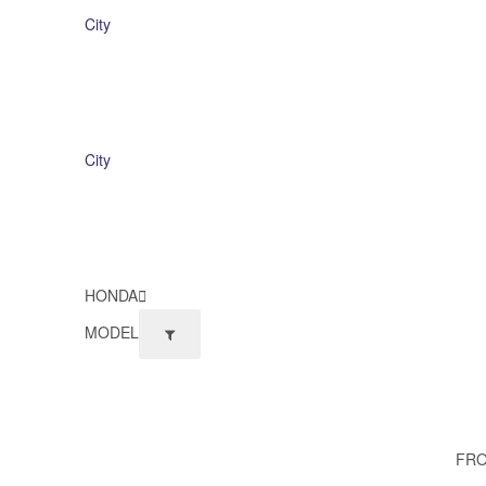
City
City
HONDA
MODEL
FRO