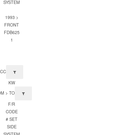
SYSTEM
1993 >
FRONT
FDB625
1
CC
KW
M > TO
F/R
CODE
# SET
SIDE
SYSTEM