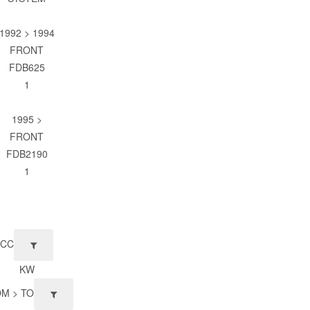
1992 > 1994
FRONT
FDB625
1
1995 >
FRONT
FDB2190
1
CC
KW
M > TO