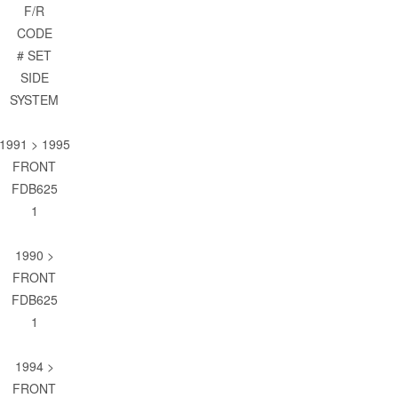
F/R
CODE
# SET
SIDE
SYSTEM
1991 > 1995
FRONT
FDB625
1
1990 >
FRONT
FDB625
1
1994 >
FRONT