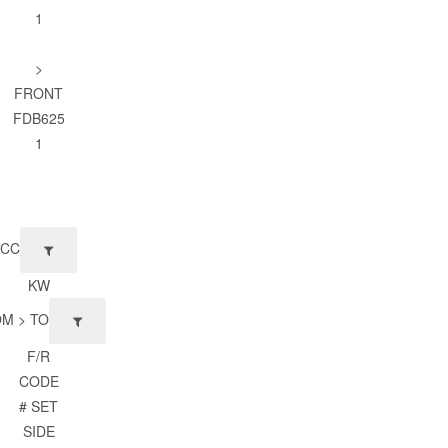
1
>
FRONT
FDB625
1
CC
KW
M > TO
F/R
CODE
# SET
SIDE