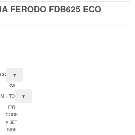
ΙΑ FERODO FDB625 ECO
CC
KW
M > TO
F/R
CODE
# SET
SIDE