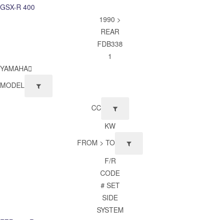
GSX-R 400
1990 >
REAR
FDB338
1
YAMAHA
MODEL
CC
KW
FROM > TO
F/R
CODE
# SET
SIDE
SYSTEM