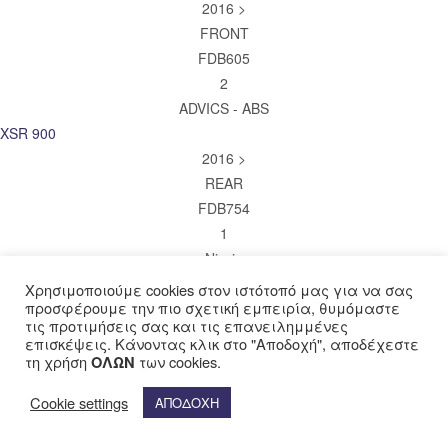
2016 >
FRONT
FDB605
2
ADVICS - ABS
XSR 900
2016 >
REAR
FDB754
1
Nissin
XSR 900
Χρησιμοποιούμε cookies στον ιστότοπό μας για να σας
προσφέρουμε την πιο σχετική εμπειρία, θυμόμαστε
2018 >
τις προτιμήσεις σας και τις επανειλημμένες
FRONT
επισκέψεις. Κάνοντας κλικ στο "Αποδοχή", αποδέχεστε
FDB605
τη χρήση
των cookies.
ΟΛΩΝ
2
Cookie settings
ΑΠΟΔΟΧΗ
ADVICS
XSR 900