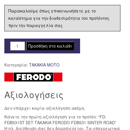
Παρακαλούμε όπως επικοινωνήσετε με το
κατάστημα για την διαθεσιμότητα του προϊόντος
πριν την παραγγελία σας
FD-
Προσθήκη στο καλάθι
FDB531ST
ΣΕΤ
Κατηγορία:
ΤΑΚΑΚΙΑ ΜΟΤΟ
ΤΑΚΑΚΙΑ
FERODO
FDB531
SINTER
Αξιολογήσεις
ROAD
ποσότητα
Δεν υπάρχει καμία αξιολόγηση ακόμη.
Κάνετε την πρώτη αξιολόγηση για το προϊόν: “FD-
FDB531ST ΣΕΤ ΤΑΚΑΚΙΑ FERODO FDB531 SINTER ROAD”
Η ηλ. διεύθυνση σας δεν δημοσιεύεται.
Τα υποχρεωτικά