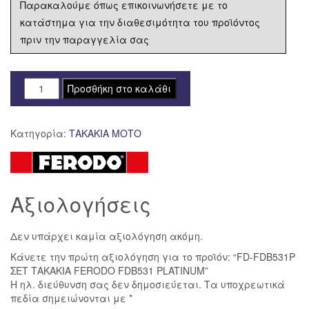
Παρακαλούμε όπως επικοινωνήσετε με το
κατάστημα για την διαθεσιμότητα του προϊόντος
πριν την παραγγελία σας
FD-
Προσθήκη στο καλάθι
FDB531P
ΣΕΤ
Κατηγορία:
ΤΑΚΑΚΙΑ ΜΟΤΟ
ΤΑΚΑΚΙΑ
FERODO
FDB531
PLATINUM
Αξιολογήσεις
ποσότητα
Δεν υπάρχει καμία αξιολόγηση ακόμη.
Κάνετε την πρώτη αξιολόγηση για το προϊόν: “FD-FDB531P
ΣΕΤ ΤΑΚΑΚΙΑ FERODO FDB531 PLATINUM”
Η ηλ. διεύθυνση σας δεν δημοσιεύεται.
Τα υποχρεωτικά
πεδία σημειώνονται με
*