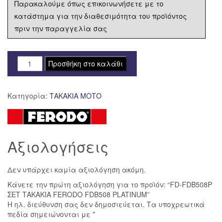
Παρακαλούμε όπως επικοινωνήσετε με το
κατάστημα για την διαθεσιμότητα του προϊόντος
πριν την παραγγελία σας
FD-
Προσθήκη στο καλάθι
FDB508P
ΣΕΤ
Κατηγορία:
ΤΑΚΑΚΙΑ ΜΟΤΟ
ΤΑΚΑΚΙΑ
FERODO
FDB508
PLATINUM
Αξιολογήσεις
ποσότητα
Δεν υπάρχει καμία αξιολόγηση ακόμη.
Κάνετε την πρώτη αξιολόγηση για το προϊόν: “FD-FDB508P
ΣΕΤ ΤΑΚΑΚΙΑ FERODO FDB508 PLATINUM”
Η ηλ. διεύθυνση σας δεν δημοσιεύεται.
Τα υποχρεωτικά
πεδία σημειώνονται με
*