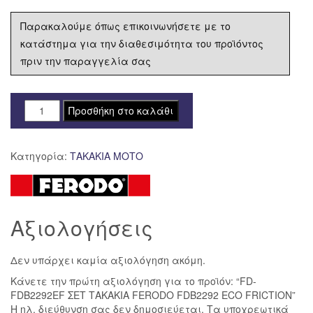
Παρακαλούμε όπως επικοινωνήσετε με το
κατάστημα για την διαθεσιμότητα του προϊόντος
πριν την παραγγελία σας
FD-
Προσθήκη στο καλάθι
FDB2292EF
ΣΕΤ
Κατηγορία:
ΤΑΚΑΚΙΑ ΜΟΤΟ
ΤΑΚΑΚΙΑ
FERODO
FDB2292
ECO
Αξιολογήσεις
FRICTION
ποσότητα
Δεν υπάρχει καμία αξιολόγηση ακόμη.
Κάνετε την πρώτη αξιολόγηση για το προϊόν: “FD-
FDB2292EF ΣΕΤ ΤΑΚΑΚΙΑ FERODO FDB2292 ECO FRICTION”
Η ηλ. διεύθυνση σας δεν δημοσιεύεται.
Τα υποχρεωτικά