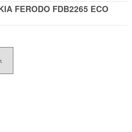
ΚΙΑ FERODO FDB2265 ECO
ς