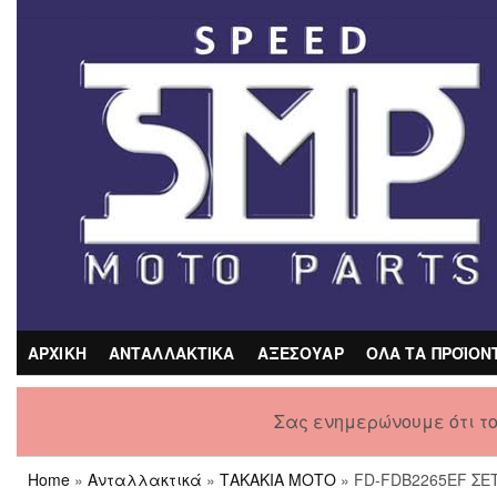
Skip
to
the
content
ΑΡΧΙΚΗ
ΑΝΤΑΛΛΑΚΤΙΚΑ
ΑΞΕΣΟΥΑΡ
ΟΛΑ ΤΑ ΠΡΟΪΟΝ
Σας ενημερώνουμε ότι τ
Home
»
Ανταλλακτικά
»
ΤΑΚΑΚΙΑ ΜΟΤΟ
» FD-FDB2265EF ΣΕ