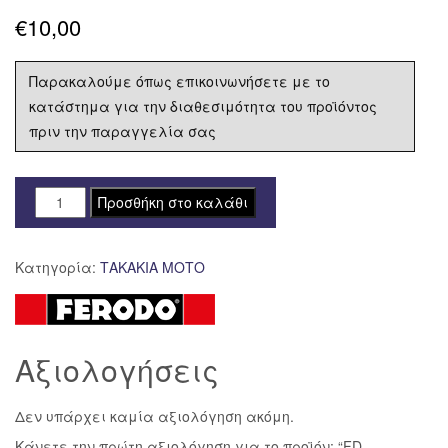
€
10,00
Παρακαλούμε όπως επικοινωνήσετε με το
κατάστημα για την διαθεσιμότητα του προϊόντος
πριν την παραγγελία σας
FD-
Προσθήκη στο καλάθι
FDB2264EF
ΣΕΤ
Κατηγορία:
ΤΑΚΑΚΙΑ ΜΟΤΟ
ΤΑΚΑΚΙΑ
FERODO
FDB2264
ECO
Αξιολογήσεις
FRICTION
ποσότητα
Δεν υπάρχει καμία αξιολόγηση ακόμη.
Κάνετε την πρώτη αξιολόγηση για το προϊόν: “FD-