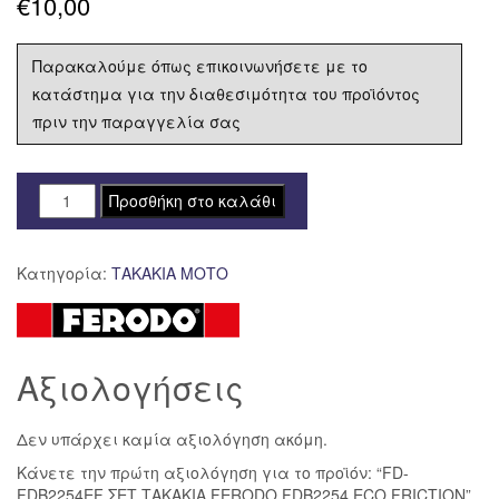
€
10,00
Παρακαλούμε όπως επικοινωνήσετε με το
κατάστημα για την διαθεσιμότητα του προϊόντος
πριν την παραγγελία σας
FD-
Προσθήκη στο καλάθι
FDB2254EF
ΣΕΤ
Κατηγορία:
ΤΑΚΑΚΙΑ ΜΟΤΟ
ΤΑΚΑΚΙΑ
FERODO
FDB2254
ECO
Αξιολογήσεις
FRICTION
ποσότητα
Δεν υπάρχει καμία αξιολόγηση ακόμη.
Κάνετε την πρώτη αξιολόγηση για το προϊόν: “FD-
FDB2254EF ΣΕΤ ΤΑΚΑΚΙΑ FERODO FDB2254 ECO FRICTION”