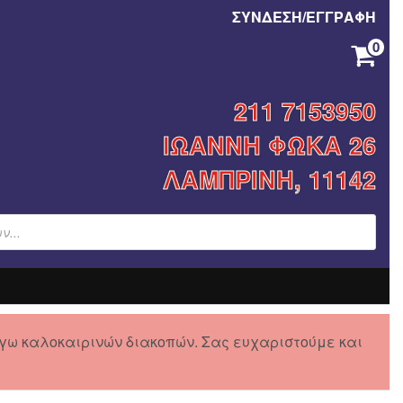
ΣΥΝΔΕΣΗ/ΕΓΓΡΑΦΗ
0
ΚΑΝΈΝΑ ΠΡΟΪΌΝ ΣΤΟ ΚΑΛΆΘΙ ΣΑΣ.
211 7153950
ΙΩΑΝΝΗ ΦΩΚΑ 26
ΛΑΜΠΡΙΝΗ, 11142
γω καλοκαιρινών διακοπών. Σας ευχαριστούμε και