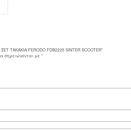
SINTER
SCOOTER
ποσότητα
SM ΣΕΤ ΤΑΚΑΚΙΑ FERODO FDB2225 SINTER SCOOTER”
ία σημειώνονται με
*