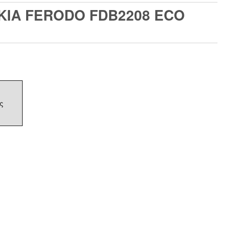
ΚΙΑ FERODO FDB2208 ECO
ς