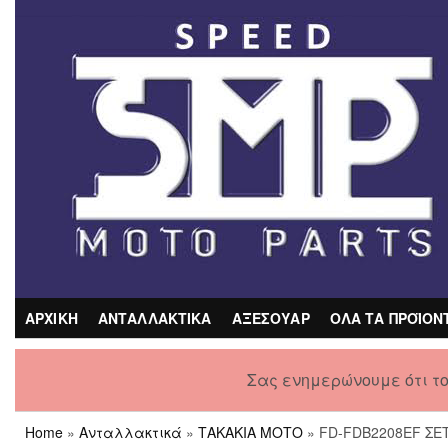
Skip
to
the
content
ΑΡΧΙΚΗ
ΑΝΤΑΛΛΑΚΤΙΚΑ
ΑΞΕΣΟΥΑΡ
ΟΛΑ ΤΑ ΠΡΟΪΟΝ
Σας ενημερώνουμε ότι τ
Home
»
Ανταλλακτικά
»
ΤΑΚΑΚΙΑ ΜΟΤΟ
» FD-FDB2208EF ΣΕ