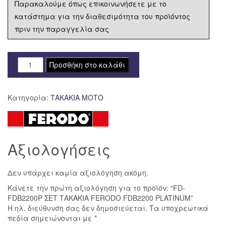
Παρακαλούμε όπως επικοινωνήσετε με το
κατάστημα για την διαθεσιμότητα του προϊόντος
πριν την παραγγελία σας
FD-
Προσθήκη στο καλάθι
FDB2200P
ΣΕΤ
Κατηγορία:
ΤΑΚΑΚΙΑ ΜΟΤΟ
ΤΑΚΑΚΙΑ
FERODO
FDB2200
PLATINUM
Αξιολογήσεις
ποσότητα
Δεν υπάρχει καμία αξιολόγηση ακόμη.
Κάνετε την πρώτη αξιολόγηση για το προϊόν: “FD-
FDB2200P ΣΕΤ ΤΑΚΑΚΙΑ FERODO FDB2200 PLATINUM”
Η ηλ. διεύθυνση σας δεν δημοσιεύεται.
Τα υποχρεωτικά
πεδία σημειώνονται με
*