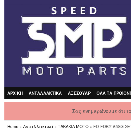
Skip
to
the
content
ΑΡΧΙΚΗ
ΑΝΤΑΛΛΑΚΤΙΚΑ
ΑΞΕΣΟΥΑΡ
ΟΛΑ ΤΑ ΠΡΟΪΟΝ
Σας ενημερώνουμε ότι τ
Home
»
Ανταλλακτικά
»
ΤΑΚΑΚΙΑ ΜΟΤΟ
» FD-FDB2165SG ΣΕ