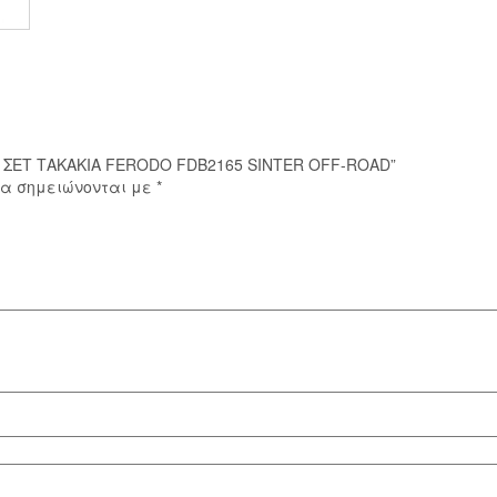
OFF-
ROAD
ποσότητα
SG ΣΕΤ ΤΑΚΑΚΙΑ FERODO FDB2165 SINTER OFF-ROAD”
ία σημειώνονται με
*