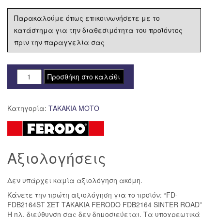
Παρακαλούμε όπως επικοινωνήσετε με το
κατάστημα για την διαθεσιμότητα του προϊόντος
πριν την παραγγελία σας
FD-
Προσθήκη στο καλάθι
FDB2164ST
ΣΕΤ
Κατηγορία:
ΤΑΚΑΚΙΑ ΜΟΤΟ
ΤΑΚΑΚΙΑ
FERODO
FDB2164
SINTER
Αξιολογήσεις
ROAD
ποσότητα
Δεν υπάρχει καμία αξιολόγηση ακόμη.
Κάνετε την πρώτη αξιολόγηση για το προϊόν: “FD-
FDB2164ST ΣΕΤ ΤΑΚΑΚΙΑ FERODO FDB2164 SINTER ROAD”
Η ηλ. διεύθυνση σας δεν δημοσιεύεται.
Τα υποχρεωτικά