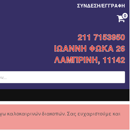
ΣΥΝΔΕΣΗ/ΕΓΓΡΑΦΗ
0
ΚΑΝΈΝΑ ΠΡΟΪΌΝ ΣΤΟ ΚΑΛΆΘΙ ΣΑΣ.
211 7153950
ΙΩΑΝΝΗ ΦΩΚΑ 26
ΛΑΜΠΡΙΝΗ, 11142
γω καλοκαιρινών διακοπών. Σας ευχαριστούμε και