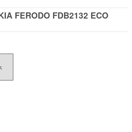
ΚΙΑ FERODO FDB2132 ECO
ς