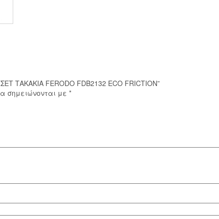
ECO
FRICTION
ποσότητα
F ΣΕΤ ΤΑΚΑΚΙΑ FERODO FDB2132 ECO FRICTION”
ία σημειώνονται με
*