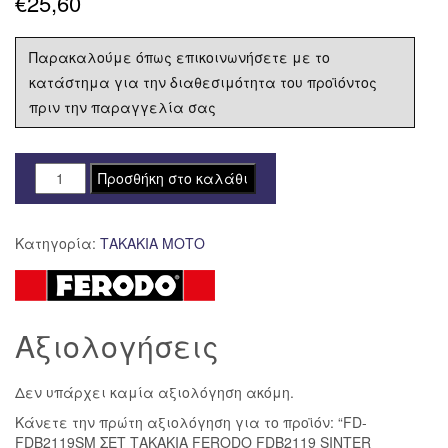
€
25,60
Παρακαλούμε όπως επικοινωνήσετε με το
κατάστημα για την διαθεσιμότητα του προϊόντος
πριν την παραγγελία σας
FD-
Προσθήκη στο καλάθι
FDB2119SM
ΣΕΤ
Κατηγορία:
ΤΑΚΑΚΙΑ ΜΟΤΟ
ΤΑΚΑΚΙΑ
FERODO
FDB2119
SINTER
Αξιολογήσεις
SCOOTER
ποσότητα
Δεν υπάρχει καμία αξιολόγηση ακόμη.
Κάνετε την πρώτη αξιολόγηση για το προϊόν: “FD-
FDB2119SM ΣΕΤ ΤΑΚΑΚΙΑ FERODO FDB2119 SINTER