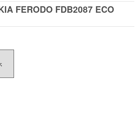
ΚΙΑ FERODO FDB2087 ECO
ς