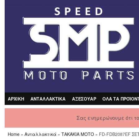
Skip
to
the
content
ΑΡΧΙΚΗ
ΑΝΤΑΛΛΑΚΤΙΚΑ
ΑΞΕΣΟΥΑΡ
ΟΛΑ ΤΑ ΠΡΟΪΟΝ
Σας ενημερώνουμε ότι τ
Home
»
Ανταλλακτικά
»
ΤΑΚΑΚΙΑ ΜΟΤΟ
» FD-FDB2087EF ΣΕ