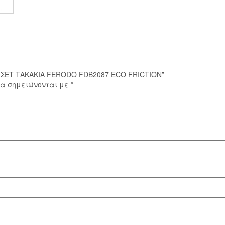
FRICTION
ποσότητα
F ΣΕΤ ΤΑΚΑΚΙΑ FERODO FDB2087 ECO FRICTION”
ία σημειώνονται με
*