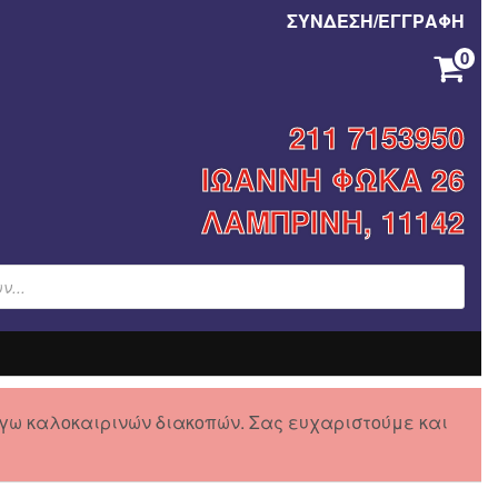
ΣΥΝΔΕΣΗ/ΕΓΓΡΑΦΗ
0
211 7153950
ΙΩΑΝΝΗ ΦΩΚΑ 26
ΛΑΜΠΡΙΝΗ, 11142
γω καλοκαιρινών διακοπών. Σας ευχαριστούμε και