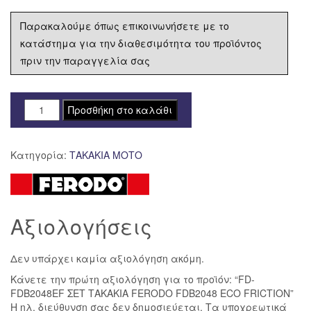
Παρακαλούμε όπως επικοινωνήσετε με το
κατάστημα για την διαθεσιμότητα του προϊόντος
πριν την παραγγελία σας
FD-
Προσθήκη στο καλάθι
FDB2048EF
ΣΕΤ
Κατηγορία:
ΤΑΚΑΚΙΑ ΜΟΤΟ
ΤΑΚΑΚΙΑ
FERODO
FDB2048
ECO
Αξιολογήσεις
FRICTION
ποσότητα
Δεν υπάρχει καμία αξιολόγηση ακόμη.
Κάνετε την πρώτη αξιολόγηση για το προϊόν: “FD-
FDB2048EF ΣΕΤ ΤΑΚΑΚΙΑ FERODO FDB2048 ECO FRICTION”
Η ηλ. διεύθυνση σας δεν δημοσιεύεται.
Τα υποχρεωτικά