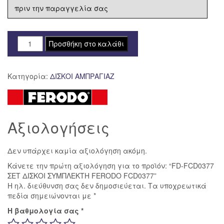
πριν την παραγγελία σας
FD-
Προσθήκη στο καλάθι
FCD0377
ΣΕΤ
Κατηγορία:
ΔΙΣΚΟΙ ΑΜΠΡΑΓΙΑΖ
ΔΙΣΚΟΙ
ΣΥΜΠΛΕΚΤΗ
FERODO
FCD0377
Αξιολογήσεις
ποσότητα
Δεν υπάρχει καμία αξιολόγηση ακόμη.
Κάνετε την πρώτη αξιολόγηση για το προϊόν: “FD-FCD0377
ΣΕΤ ΔΙΣΚΟΙ ΣΥΜΠΛΕΚΤΗ FERODO FCD0377”
Η ηλ. διεύθυνση σας δεν δημοσιεύεται.
Τα υποχρεωτικά
πεδία σημειώνονται με
*
Η βαθμολογία σας
*