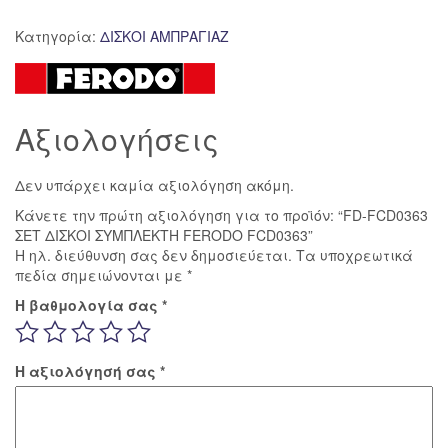
ΣΕΤ
Κατηγορία:
ΔΙΣΚΟΙ ΑΜΠΡΑΓΙΑΖ
ΔΙΣΚΟΙ
ΣΥΜΠΛΕΚΤΗ
FERODO
FCD0363
Αξιολογήσεις
ποσότητα
Δεν υπάρχει καμία αξιολόγηση ακόμη.
Κάνετε την πρώτη αξιολόγηση για το προϊόν: “FD-FCD0363
ΣΕΤ ΔΙΣΚΟΙ ΣΥΜΠΛΕΚΤΗ FERODO FCD0363”
Η ηλ. διεύθυνση σας δεν δημοσιεύεται.
Τα υποχρεωτικά
πεδία σημειώνονται με
*
Η βαθμολογία σας
*
Η αξιολόγησή σας
*