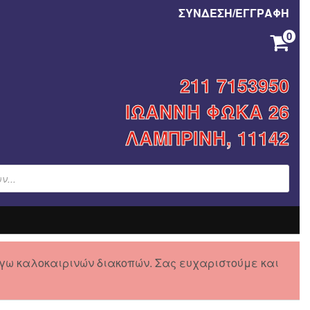
ΣΥΝΔΕΣΗ/ΕΓΓΡΑΦΗ
0
ΚΑΝΈΝΑ ΠΡΟΪΌΝ ΣΤΟ ΚΑΛΆΘΙ ΣΑΣ.
211 7153950
ΙΩΑΝΝΗ ΦΩΚΑ 26
ΛΑΜΠΡΙΝΗ, 11142
γω καλοκαιρινών διακοπών. Σας ευχαριστούμε και