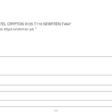
437EL CRYPTON X135 T110 NEWFREN F464”
ία σημειώνονται με
*