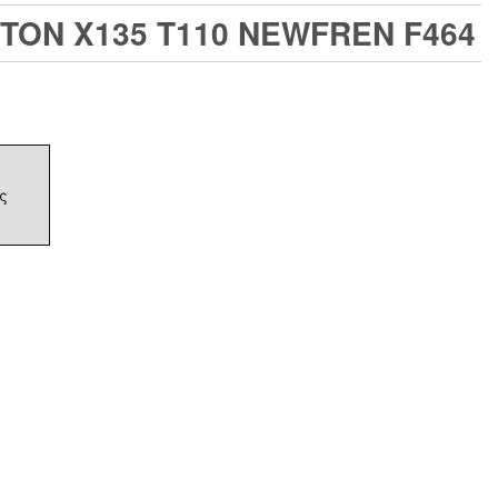
TON X135 T110 NEWFREN F464
ς