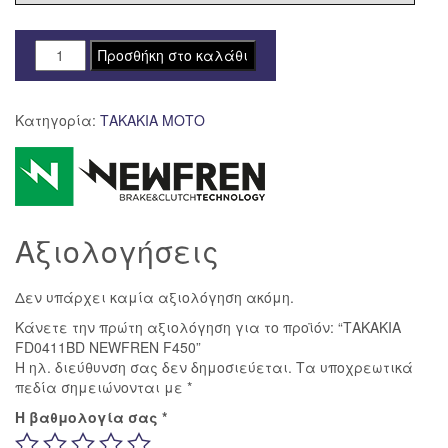
ΤΑΚΑΚΙΑ
Προσθήκη στο καλάθι
FD0411BD
NEWFREN
Κατηγορία:
ΤΑΚΑΚΙΑ ΜΟΤΟ
F450
ποσότητα
Αξιολογήσεις
Δεν υπάρχει καμία αξιολόγηση ακόμη.
Κάνετε την πρώτη αξιολόγηση για το προϊόν: “ΤΑΚΑΚΙΑ
FD0411BD NEWFREN F450”
Η ηλ. διεύθυνση σας δεν δημοσιεύεται.
Τα υποχρεωτικά
πεδία σημειώνονται με
*
Η βαθμολογία σας
*