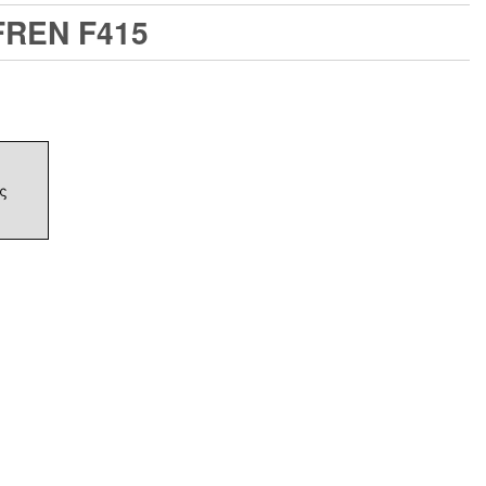
FREN F415
ς