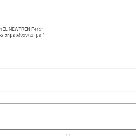
401EL NEWFREN F415”
ία σημειώνονται με
*