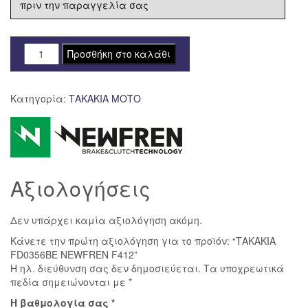
πριν την παραγγελία σας
ΤΑΚΑΚΙΑ
Προσθήκη στο καλάθι
FD0356BE
NEWFREN
Κατηγορία:
ΤΑΚΑΚΙΑ ΜΟΤΟ
F412
ποσότητα
Αξιολογήσεις
Δεν υπάρχει καμία αξιολόγηση ακόμη.
Κάνετε την πρώτη αξιολόγηση για το προϊόν: “ΤΑΚΑΚΙΑ
FD0356BE NEWFREN F412”
Η ηλ. διεύθυνση σας δεν δημοσιεύεται.
Τα υποχρεωτικά
πεδία σημειώνονται με
*
Η βαθμολογία σας
*