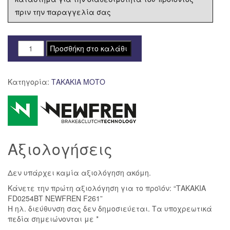
πριν την παραγγελία σας
ΤΑΚΑΚΙΑ
Προσθήκη στο καλάθι
FD0254BT
NEWFREN
Κατηγορία:
ΤΑΚΑΚΙΑ ΜΟΤΟ
F261
ποσότητα
Αξιολογήσεις
Δεν υπάρχει καμία αξιολόγηση ακόμη.
Κάνετε την πρώτη αξιολόγηση για το προϊόν: “ΤΑΚΑΚΙΑ
FD0254BT NEWFREN F261”
Η ηλ. διεύθυνση σας δεν δημοσιεύεται.
Τα υποχρεωτικά
πεδία σημειώνονται με
*