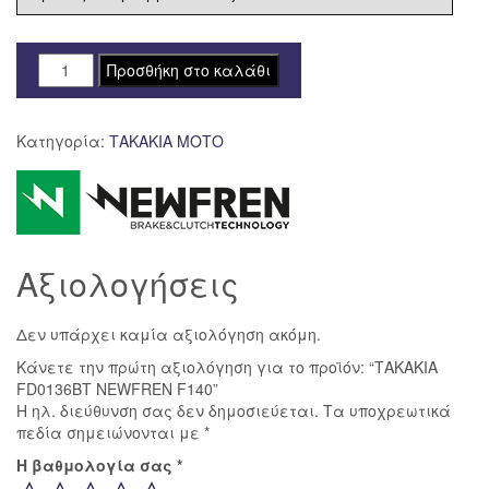
ΤΑΚΑΚΙΑ
Προσθήκη στο καλάθι
FD0136BT
NEWFREN
Κατηγορία:
ΤΑΚΑΚΙΑ ΜΟΤΟ
F140
ποσότητα
Αξιολογήσεις
Δεν υπάρχει καμία αξιολόγηση ακόμη.
Κάνετε την πρώτη αξιολόγηση για το προϊόν: “ΤΑΚΑΚΙΑ
FD0136BT NEWFREN F140”
Η ηλ. διεύθυνση σας δεν δημοσιεύεται.
Τα υποχρεωτικά
πεδία σημειώνονται με
*
Η βαθμολογία σας
*