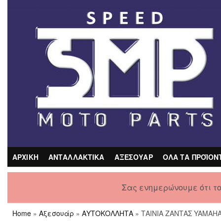
Skip
to
the
content
ΑΡΧΙΚΗ
ΑΝΤΑΛΛΑΚΤΙΚΑ
ΑΞΕΣΟΥΑΡ
ΟΛΑ ΤΑ ΠΡΟΪΟΝ
Σας ενημερώνουμε ότι τ
Home
»
Αξεσουάρ
»
ΑΥΤΟΚΟΛΛΗΤΑ
» ΤΑΙΝΙΑ ΖΑΝΤΑΣ YAMAH