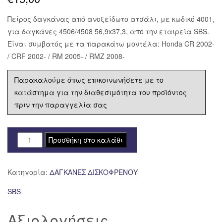
Πείρος δαγκάνας από ανοξείδωτο ατσάλι, με κωδικό 4001,
για δαγκάνες 4506/4508 56,9x37,3, από την εταιρεία SBS.
Είναι συμβατός με τα παρακάτω μοντέλα: Honda CR 2002-
/ CRF 2002- / RM 2005- / RMZ 2008-
Παρακαλούμε όπως επικοινωνήσετε με το
κατάστημα για την διαθεσιμότητα του προϊόντος
πριν την παραγγελία σας
ΠΕΙΡΟΣ
Προσθήκη στο καλάθι
ΔΑΓΚΑΝΑΣ
SBS
Κατηγορία:
ΔΑΓΚΑΝΕΣ ΔΙΣΚΟΦΡΕΝΟΥ
4001
4506/4508
SBS
56,9X37,3
ποσότητα
Αξιολογήσεις