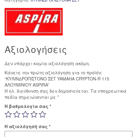
CRYPTON-
R
115
ΑΛΟΥΜΙΝΙΟΥ
ASPIRA
ποσότητα
Αξιολογήσεις
Δεν υπάρχει καμία αξιολόγηση ακόμη.
Κάνετε την πρώτη αξιολόγηση για το προϊόν:
“ΚΥΛΙΝΔΡΟΠΙΣΤΟΝΟ ΣΕΤ YAMAHA CRYPTON-R 115
ΑΛΟΥΜΙΝΙΟΥ ASPIRA”
Η ηλ. διεύθυνση σας δεν δημοσιεύεται.
Τα υποχρεωτικά
πεδία σημειώνονται με
*
Η βαθμολογία σας
*
Η αξιολόγησή σας
*