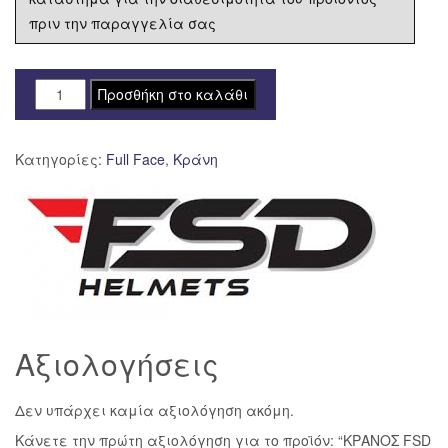
πριν την παραγγελία σας
ΚΡΑΝΟΣ
Προσθήκη στο καλάθι
FSD
817
Κατηγορίες:
Full Face
,
Κράνη
FFACE
S
ΕΣΩΤ
ΖΕΛΑΤ
ΑΣΠΡΟ
ποσότητα
Αξιολογήσεις
Δεν υπάρχει καμία αξιολόγηση ακόμη.
Κάνετε την πρώτη αξιολόγηση για το προϊόν: “ΚΡΑΝΟΣ FSD