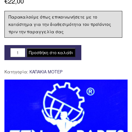
€
22,00
Παρακαλούμε όπως επικοινωνήσετε με το
κατάστημα για την διαθεσιμότητα του προϊόντος
πριν την παραγγελία σας
ΚΑΠΑΚΙ
Προσθήκη στο καλάθι
ΜΟΤΕΡ
(ΒΟΛΑΝ)
Κατηγορία:
ΚΑΠΑΚΙΑ ΜΟΤΕΡ
ΑΡΙΣΤΕΡΟ
HONDA
C50C
12V
ΧΡΩΜΙΟ
TITAN
PARTS
ποσότητα