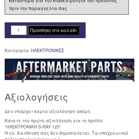
κατάστημα για την διαθεσιμότητα του προϊόντος
πριν την παραγγελία σας
ΗΛΕΚΤΡΟΝΙΚΗ
Προσθήκη στο καλάθι
S-
RAY
Κατηγορία:
ΗΛΕΚΤΡΟΝΙΚΕΣ
125
ποσότητα
Αξιολογήσεις
Δεν υπάρχει καμία αξιολόγηση ακόμη.
Κάνετε την πρώτη αξιολόγηση για το προϊόν:
“ΗΛΕΚΤΡΟΝΙΚΗ S-RAY 125”
Η ηλ. διεύθυνση σας δεν δημοσιεύεται.
Τα υποχρεωτικά
πεδία σημειώνονται με
*