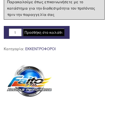
Παρακαλούμε όπως επικοινωνήσετε με το
κατάστημα για την διαθεσιμότητα του προϊόντος
πριν την παραγγελία σας
ΕΚΚΕΝΤΡΟΦΟΡΟΣ
Προσθήκη στο καλάθι
YAMAHA
CRYPTON
Κατηγορία:
ΕΚΚΕΝΤΡΟΦΟΡΟΙ
105
S4-
EVO
FAITO
ποσότητα