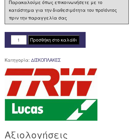
Παρακαλούμε όπως επικοινωνήσετε με το
κατάστημα για την διαθεσιμότητα του προϊόντος
πριν την παραγγελία σας
ΔΙΣΚΟΠΛΑΚΑ
Προσθήκη στο καλάθι
MSW259
310-
Κατηγορία:
ΔΙΣΚΟΠΛΑΚΕΣ
121.5
5ΤΡ
TRW
LUCAS
ποσότητα
Αξιολογήσεις