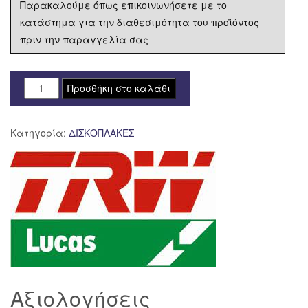
Παρακαλούμε όπως επικοινωνήσετε με το
κατάστημα για την διαθεσιμότητα του προϊόντος
πριν την παραγγελία σας
ΔΙΣΚΟΠΛΑΚΑ
Προσθήκη στο καλάθι
MST315
290-
Κατηγορία:
ΔΙΣΚΟΠΛΑΚΕΣ
121
6ΤΡ
TRW
LUCAS
ποσότητα
Αξιολογήσεις