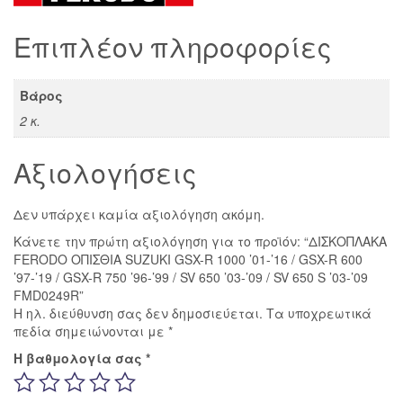
R
1000
Επιπλέον πληροφορίες
'01-
'16
/
Βάρος
GSX-
2 κ.
R
600
Αξιολογήσεις
'97-
'19
Δεν υπάρχει καμία αξιολόγηση ακόμη.
/
Κάνετε την πρώτη αξιολόγηση για το προϊόν: “ΔΙΣΚΟΠΛΑΚΑ
GSX-
FERODO ΟΠΙΣΘΙΑ SUZUKI GSX-R 1000 ’01-’16 / GSX-R 600
R
’97-’19 / GSX-R 750 ’96-’99 / SV 650 ’03-’09 / SV 650 S ’03-’09
FMD0249R”
750
Η ηλ. διεύθυνση σας δεν δημοσιεύεται.
Τα υποχρεωτικά
'96-
πεδία σημειώνονται με
*
'99
Η βαθμολογία σας
*
/
SV