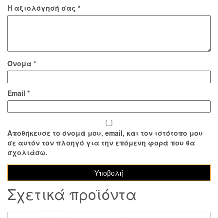
650
Η αξιολόγησή σας
*
'03-
'09
/
SV
Όνομα
*
650
S
'03-
Email
*
'09
FMD0249R
ποσότητα
Αποθήκευσε το όνομά μου, email, και τον ιστότοπο μου
σε αυτόν τον πλοηγό για την επόμενη φορά που θα
σχολιάσω.
Σχετικά προϊόντα