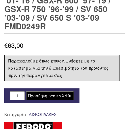
’01-’16 / GSX-R 600 ’97-’19 /
GSX-R 750 ’96-’99 / SV 650
’03-’09 / SV 650 S ’03-’09
FMD0249R
€
63,00
Παρακαλούμε όπως επικοινωνήσετε με το
κατάστημα για την διαθεσιμότητα του προϊόντος
πριν την παραγγελία σας
ΔΙΣΚΟΠΛΑΚΑ
Προσθήκη στο καλάθι
FERODO
ΟΠΙΣΘΙΑ
Κατηγορία:
ΔΙΣΚΟΠΛΑΚΕΣ
SUZUKI
GSX-