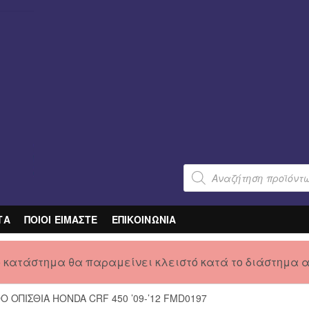
Products
search
ΤΑ
ΠΟΙΟΙ ΕΙΜΑΣΤΕ
ΕΠΙΚΟΙΝΩΝΙΑ
ο κατάστημα θα παραμείνει κλειστό κατά το διάστημα 
 ΟΠΙΣΘΙΑ HONDA CRF 450 ’09-’12 FMD0197