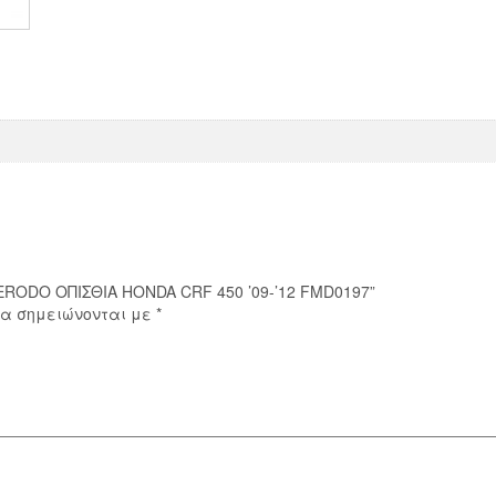
'12
FMD0197
ποσότητα
ERODO ΟΠΙΣΘΙΑ HONDA CRF 450 ’09-’12 FMD0197”
ία σημειώνονται με
*