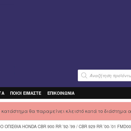
Products
search
ΤΑ
ΠΟΙΟΙ ΕΙΜΑΣΤΕ
ΕΠΙΚΟΙΝΩΝΙΑ
ο κατάστημα θα παραμείνει κλειστό κατά το διάστημα 
ΟΠΙΣΘΙΑ HONDA CBR 900 RR ’92-’99 / CBR 929 RR ’00-’01 FMD0