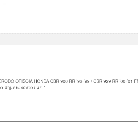
'92-
'99
/
CBR
929
RR
'00-
'01
FMD0014
ποσότητα
RODO ΟΠΙΣΘΙΑ HONDA CBR 900 RR ’92-’99 / CBR 929 RR ’00-’01 
ία σημειώνονται με
*