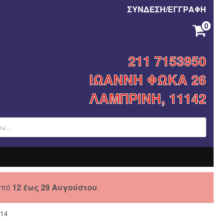
ΣΥΝΔΕΣΗ/ΕΓΓΡΑΦΗ
0
ΚΑΝΈΝΑ ΠΡΟΪΌΝ ΣΤΟ ΚΑΛΆΘΙ ΣΑΣ.
211 7153950
ΙΩΑΝΝΗ ΦΩΚΑ 26
ΛΑΜΠΡΙΝΗ, 11142
από
12 έως 29 Αυγούστου
.
014