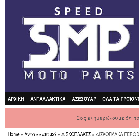
Skip
to
the
content
ΑΡΧΙΚΗ
ΑΝΤΑΛΛΑΚΤΙΚΑ
ΑΞΕΣΟΥΑΡ
ΟΛΑ ΤΑ ΠΡΟΪΟΝ
Σας ενημερώνουμε ότι τ
Home
»
Ανταλλακτικά
»
ΔΙΣΚΟΠΛΑΚΕΣ
» ΔΙΣΚΟΠΛΑΚΑ FERODO 