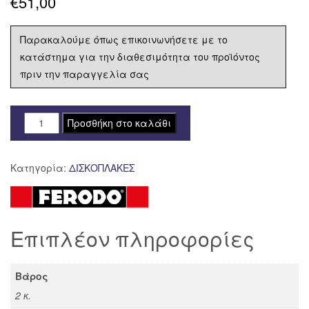
€
51,00
Παρακαλούμε όπως επικοινωνήσετε με το
κατάστημα για την διαθεσιμότητα του προϊόντος
πριν την παραγγελία σας
ΔΙΣΚΟΠΛΑΚΑ
Προσθήκη στο καλάθι
FERODO
ΟΠΙΣΘΙΑ
Κατηγορία:
ΔΙΣΚΟΠΛΑΚΕΣ
HONDA
CBR
300
RR
Επιπλέον πληροφορίες
ABS
'17-
'18
Βάρος
FMD0467
2 κ.