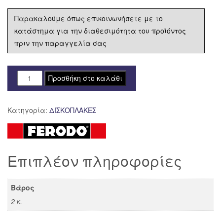
Παρακαλούμε όπως επικοινωνήσετε με το
κατάστημα για την διαθεσιμότητα του προϊόντος
πριν την παραγγελία σας
ΔΙΣΚΟΠΛΑΚΑ
Προσθήκη στο καλάθι
FERODO
ΟΠΙΣΘΙΑ
Κατηγορία:
ΔΙΣΚΟΠΛΑΚΕΣ
HONDA
CBF
600
S
Επιπλέον πληροφορίες
ABS
'03-
'07
Βάρος
FMD0464
2 κ.
ποσότητα